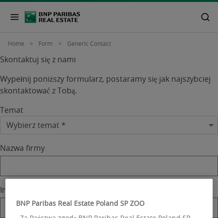
Home
Form
Generic Contact
Skontaktuj się z nami
Wypełnij poniższy formularz, postaramy się jak najszybciej
skontaktować z Tobą.
Temat
Nazwa firmy
Imię
BNP Paribas Real Estate Poland SP ZOO
Za Państwa zgodą BNP Paribas Real Estate Poland SP