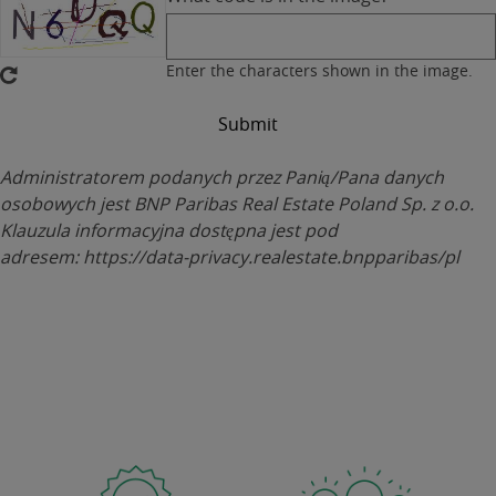
us
to
contact
Enter the characters shown in the image.
you
about
services
we
Administratorem podanych przez Panią/Pana danych
think
osobowych jest BNP Paribas Real Estate Poland Sp. z o.o.
may
Klauzula informacyjna dostępna jest pod
be
adresem:
https://data-privacy.realestate.bnpparibas/pl
of
interest
to
you.