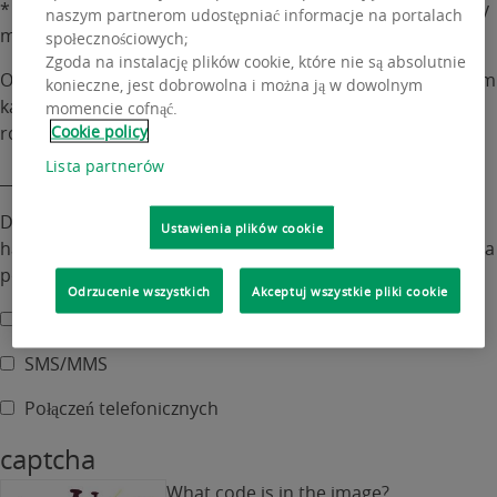
* Wymagane pola. Jeśli nie wypełnisz tych pól, nie będziemy
naszym partnerom udostępniać informacje na portalach
mogli odpowiedzieć na Twoje prośby.
społecznościowych;
Zgoda na instalację plików cookie, które nie są absolutnie
Odpowiedzi udzielimy za pośrednictwem przekazanych nam
konieczne, jest dobrowolna i można ją w dowolnym
kanałów komunikacji. Wysłanie formularza jest
momencie cofnąć.
równoznaczne ze zgodą na ten jednorazowy kontakt.
Cookie policy
Lista partnerów
_____________________________________________________________
Dodatkowo, wyrażam zgodę na otrzymywanie informacji
Ustawienia plików cookie
handlowych od BNP Paribas Real Estate Poland Sp. z o.o. za
pomocą środków komunikacji elektronicznej:
Odrzucenie wszystkich
Akceptuj wszystkie pliki cookie
Email
Check
SMS/MMS
this
box
Połączeń telefonicznych
if
you
captcha
want
What code is in the image?