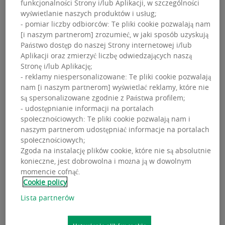
funkcjonalności Strony i/lub Aplikacji, w szczególności
które mogą być równie funkcjonalne, co atrakcyjne i
wyświetlanie naszych produktów i usług;
integrujące. Więcej niż tylko biura, bo będące
- pomiar liczby odbiorców: Te pliki cookie pozwalają nam
miejscami do pracy i współpracy, spotkań, rozmów,
[i naszym partnerom] zrozumieć, w jaki sposób uzyskują
kreatywnych dyskusji, ale też inspiracji czy
Państwo dostęp do naszej Strony internetowej i/lub
odpoczynku.
Aplikacji oraz zmierzyć liczbę odwiedzających naszą
Stronę i/lub Aplikację;
Żeby zaspakajać ambicje naszych klientów i
- reklamy niespersonalizowane: Te pliki cookie pozwalają
biznesowych partnerów, najemców, wynajmujących
nam [i naszym partnerom] wyświetlać reklamy, które nie
oraz inwestorów, badamy megatrendy, przyglądamy
są spersonalizowane zgodnie z Państwa profilem;
się różnym kontekstom strategicznym i bardzo często
- udostępnianie informacji na portalach
społecznościowych: Te pliki cookie pozwalają nam i
wnikamy w hiper-lokalne uwarunkowania miast i
naszym partnerom udostępniać informacje na portalach
rynków regionalnych. Takie podejście pozwala nam
społecznościowych;
pomagać w podejmowaniu lepszych decyzji w zakresie
Zgoda na instalację plików cookie, które nie są absolutnie
opracowania kompleksowej strategii w odniesieniu do
konieczne, jest dobrowolna i można ją w dowolnym
powierzchni biurowej patrząc na indywidulane bieżące
momencie cofnąć.
oraz przyszłe potrzeby organizacji. W ramach
Cookie policy
opracowania i implementacji kompleksowej strategii
Lista partnerów
proponujemy: