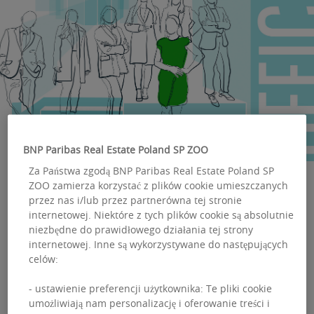
BNP Paribas Real Estate Poland SP ZOO
Za Państwa zgodą BNP Paribas Real Estate Poland SP
ZOO zamierza korzystać z plików cookie umieszczanych
przez nas i/lub przez partnerówna tej stronie
Myślimy o Twoim
internetowej. Niektóre z tych plików cookie są absolutnie
niezbędne do prawidłowego działania tej strony
biurze
internetowej. Inne są wykorzystywane do następujących
celów:
Każdego dnia staramy się odpowiadać na pytanie, co
- ustawienie preferencji użytkownika: Te pliki cookie
dziś znaczy miejsce pracy? Jak tworzyć przestrzenie,
umożliwiają nam personalizację i oferowanie treści i