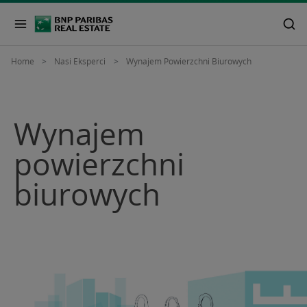
Home
Nasi Eksperci
Wynajem Powierzchni Biurowych
Wynajem
powierzchni
biurowych