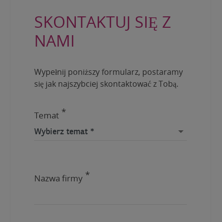
BNP Paribas Real Estate Poland Sp. z o.o. Klauzula informacyjna
dostępna jest pod adresem:
https://data-
SKONTAKTUJ SIĘ Z
privacy.realestate.bnpparibas/pl
NAMI
Wypełnij poniższy formularz, postaramy
się jak najszybciej skontaktować z Tobą.
Temat
Nazwa firmy