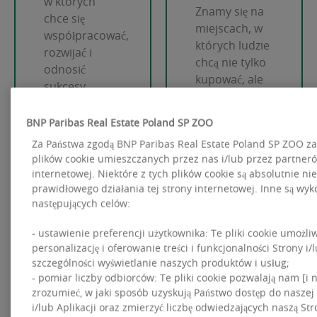
w których
Znamy się na
chce się
miejscach, w
współpracować,
których ludzie
rozwijać i
chcą nie tylko
odnosić
kupować, ale
sukcesy
po prostu
spędzać czas
BNP Paribas Real Estate Poland SP ZOO
Za Państwa zgodą BNP Paribas Real Estate Poland SP ZOO za
plików cookie umieszczanych przez nas i/lub przez partneró
internetowej. Niektóre z tych plików cookie są absolutnie n
prawidłowego działania tej strony internetowej. Inne są wy
następujących celów:
- ustawienie preferencji użytkownika: Te pliki cookie umożli
personalizację i oferowanie treści i funkcjonalności Strony i/l
szczególności wyświetlanie naszych produktów i usług;
- pomiar liczby odbiorców: Te pliki cookie pozwalają nam [
zrozumieć, w jaki sposób uzyskują Państwo dostęp do naszej
i/lub Aplikacji oraz zmierzyć liczbę odwiedzających naszą Stro