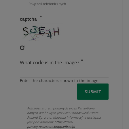
box
Połączeń telefonicznych
if
captcha
you
want
us
to
contact
you
What code is in the image?
about
services
Enter the characters shown in the image.
we
think
may
be
Administratorem podanych przez Panią/Pana
of
danych osobowych jest BNP Paribas Real Estate
Poland Sp. z o.o. Klauzula informacyjna dostępna
interest
jest pod adresem:
https://data-
privacy.realestate.bnpparibas/pl
to