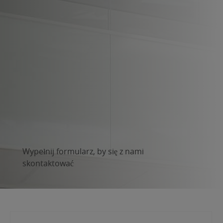
Wypełnij formularz, by się z nami
skontaktować
Administratorem podanych przez Panią/Pana danych osobowych jest