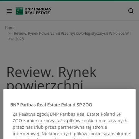
Home
Review. Rynek Powierzchni Przemysłowo-logistycznych W Polsce W III
Kw. 2025
Review. Rynek
powierzchni
przemysłowo-
BNP Paribas Real Estate Poland SP ZOO
logistycznych w
Za Państwa zgodą BNP Paribas Real Estate Poland SP
Polsce w III kw.
ZOO zamierza korzystać z plików cookie umieszczanych
przez nas i/lub przez partnerówna tej stronie
internetowej. Niektóre z tych plików cookie są absolutnie