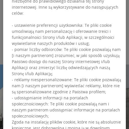
2025
niezbędne do prawidłowego działania tej strony
internetowej. Inne są wykorzystywane do następujących
celów:
Zapotrzebowanie na powierzchnie
przemysłowo-logistyczne szybuje w górę
- ustawienie preferencji użytkownika: Te pliki cookie
umożliwiają nam personalizację i oferowanie treści i
POWIERZCHNIE PRZEMYSŁOWE
funkcjonalności Strony i/lub Aplikacji, w szczególności
18 Grudnia 2025
wyświetlanie naszych produktów i usług;
- pomiar liczby odbiorców: Te pliki cookie pozwalają nam
[i naszym partnerom] zrozumieć, w jaki sposób uzyskują
Państwo dostęp do naszej Strony internetowej i/lub
Aplikacji oraz zmierzyć liczbę odwiedzających naszą
Stronę i/lub Aplikację;
- reklamy niespersonalizowane: Te pliki cookie pozwalają
nam [i naszym partnerom] wyświetlać reklamy, które nie
są spersonalizowane zgodnie z Państwa profilem;
- udostępnianie informacji na portalach
społecznościowych: Te pliki cookie pozwalają nam i
naszym partnerom udostępniać informacje na portalach
społecznościowych;
Zgoda na instalację plików cookie, które nie są absolutnie
konieczne, jest dobrowolna i można ją w dowolnym